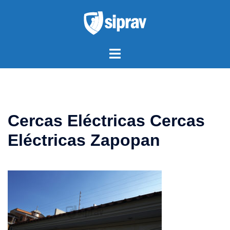
Saltar
al
contenido
Alternar
menú
Cercas Eléctricas Cercas
Eléctricas Zapopan