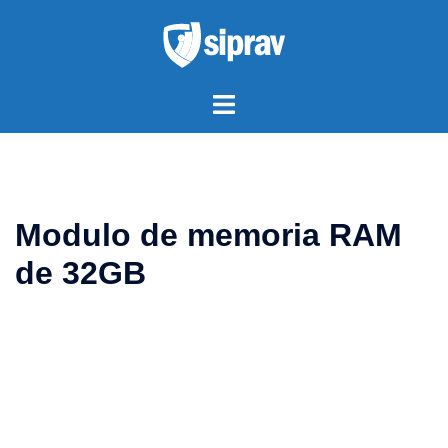
Saltar
al
contenido
Alternar
menú
Modulo de memoria RAM
de 32GB