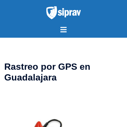
Saltar
al
contenido
Alternar
menú
Rastreo por GPS en
Guadalajara