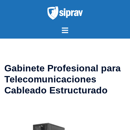
Saltar
al
contenido
Alternar
menú
Gabinete Profesional para
Telecomunicaciones
Cableado Estructurado