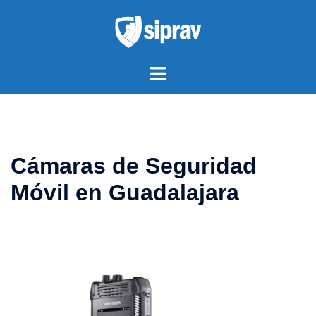
Saltar
al
contenido
Alternar
menú
Cámaras de Seguridad
Móvil en Guadalajara