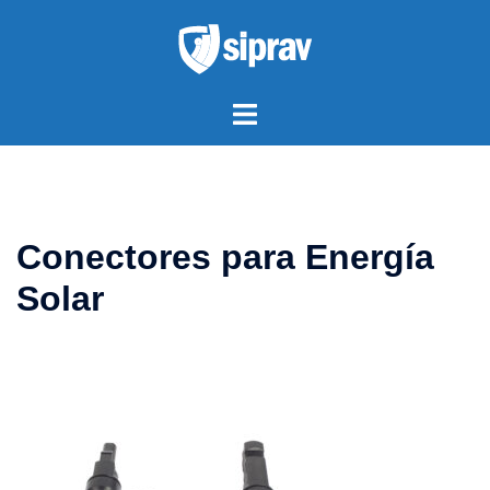
Saltar
al
contenido
Alternar
menú
Conectores para Energía
Solar