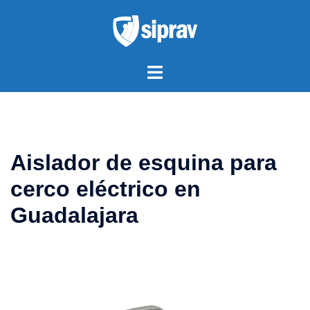
Saltar
al
contenido
Alternar
menú
Aislador de esquina para
cerco eléctrico en
Guadalajara