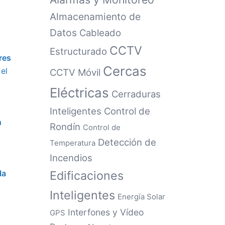
Almacenamiento de
Datos
Cableado
CCTV
Estructurado
res
Cercas
el
CCTV Móvil
Eléctricas
Cerraduras
Inteligentes
Control de
n
Rondín
Control de
Detección de
Temperatura
Incendios
la
Edificaciones
Inteligentes
Energía Solar
Interfones y Vídeo
GPS